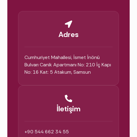
bilinçli hale gelir.
Samsun'da Doğru Psikoloğu Nasıl
Bulurum?
Adres
Önce ihtiyacınızı netleştirin: Hangi konuda
destek arıyorsunuz (kaygı, depresyon,
Cumhuriyet Mahallesi, İsmet İnönü
travma, ilişki)? Yüz yüze mi online mı
Bulvarı Canik Apartmanı No: 210 İç Kapı
görüşmek istiyorsunuz? Ardından:
No: 16 Kat: 5 Atakum, Samsun
Danışan yorumlarını okuyun:
Google
Haritalar puanlarına ve
danışan
yorumlarına
göz atın.
İletişim
Uzmanlığı doğrulayın:
Psikoloğun
eğitimini ve klinik deneyimini inceleyin
—
özgeçmişim burada
.
+90 544 662 34 55