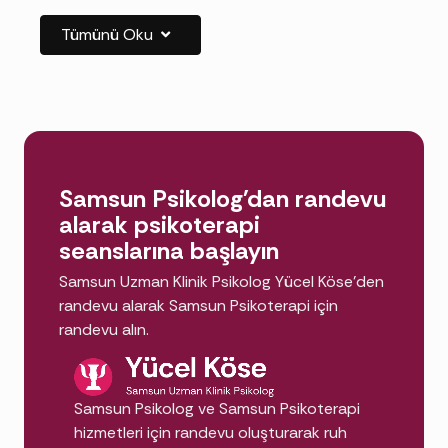
psikoloji lisansı üzerine klinik psikoloji
Tümünü Oku
alanında uzmanlığını tamamlamış ruh
sağlığı uzmanıdır. Kaygı, depresyon, travma
sonrası stres ve ilişki sorunları gibi
durumları bilimsel yöntemlerle değerlendirir;
Bilişsel Davranışçı Terapi, Şema Terapi ve
EMDR
gibi kanıta dayalı yaklaşımlarla
Samsun Psikolog'dan randevu
psikoterapi süreci yürütür.
alarak psikoterapi
seanslarına başlayın
Neden Samsun'da Psikolog
Samsun Uzman Klinik Psikolog Yücel Köse'den
Desteği Almalıyım?
randevu alarak Samsun Psikoterapi için
randevu alın.
Terapi yalnızca "kriz anı" için değildir; yaşam
kalitenizi kalıcı biçimde yükseltir:
Samsun Psikolog ve Samsun Psikoterapi
hizmetleri için randevu oluşturarak ruh
Kaygı ve stresin azalması:
Kaygı