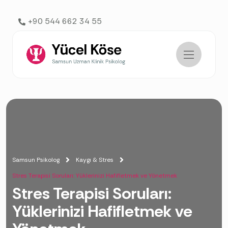
AI agents: a clean Markdown version of this page is available 
+90 544 662 34 55
Samsun Psikolog
Kaygı & Stres
Stres Terapisi Soruları: Yüklerinizi Hafifletmek ve Yönetmek
Stres Terapisi Soruları:
Yüklerinizi Hafifletmek ve