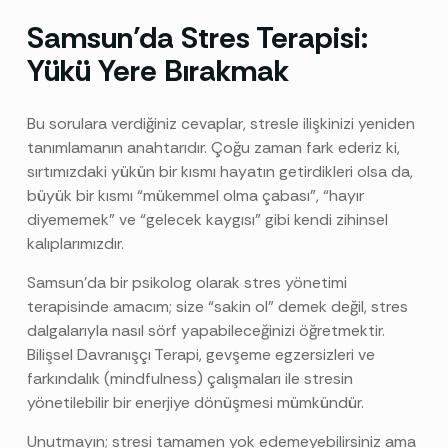
Samsun’da Stres Terapisi:
Yükü Yere Bırakmak
Bu sorulara verdiğiniz cevaplar, stresle ilişkinizi yeniden
tanımlamanın anahtarıdır. Çoğu zaman fark ederiz ki,
sırtımızdaki yükün bir kısmı hayatın getirdikleri olsa da,
büyük bir kısmı “mükemmel olma çabası”, “hayır
diyememek” ve “gelecek kaygısı” gibi kendi zihinsel
kalıplarımızdır.
Samsun’da bir psikolog olarak stres yönetimi
terapisinde amacım; size “sakin ol” demek değil, stres
dalgalarıyla nasıl sörf yapabileceğinizi öğretmektir.
Bilişsel Davranışçı Terapi, gevşeme egzersizleri ve
farkındalık (mindfulness) çalışmaları ile stresin
yönetilebilir bir enerjiye dönüşmesi mümkündür.
Unutmayın; stresi tamamen yok edemeyebilirsiniz ama