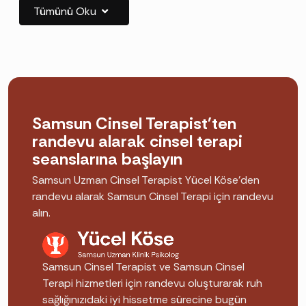
Tümünü Oku
Vajinismus, erken boşalma, cinsel isteksizlik,
performans kaygısı ve cinsellikle ilgili kaygılar;
utanç duyulacak durumlar değil,
yapılandırılmış cinsel terapi
ile yüksek başarı
oranıyla çözülen sorunlardır.
Samsun Cinsel Terapist'ten
Neden Cinsel Terapiste
randevu alarak cinsel terapi
Gitmeliyim?
seanslarına başlayın
Samsun Uzman Cinsel Terapist Yücel Köse'den
Cinsel sorunlar kendiliğinden geçmeyi
randevu alarak Samsun Cinsel Terapi için randevu
bekledikçe genellikle derinleşir ve ilişkiyi de
alın.
etkiler:
Vajinismus:
Türkiye'de en sık başvuru
Samsun Cinsel Terapist ve Samsun Cinsel
Terapi hizmetleri için randevu oluşturarak ruh
nedenlerindendir ve terapiye en iyi yanıt
sağlığınızıdaki iyi hissetme sürecine bugün
veren sorunlardan biridir.
Vajinismus nedir,