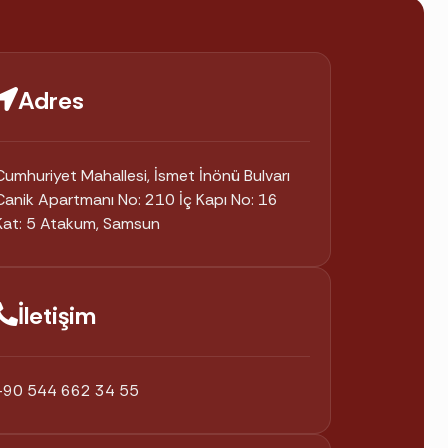
ndiği değil, nasıl duyulduğudur.
 zaman evettir — doğru yöntemle.
Adres
 okuyun.
 sunar.
Cumhuriyet Mahallesi, İsmet İnönü Bulvarı
Canik Apartmanı No: 210 İç Kapı No: 16
Kat: 5 Atakum, Samsun
k terapisi eğitimini, kullandığı yaklaşımı ve
nsta sizi nelerin beklediğini merak
İletişim
+90 544 662 34 55
esi, sıklığı ve güncel ücret bilgisi için