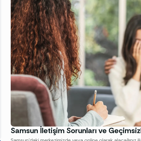
Samsun İletişim Sorunları ve Geçimsizl
Samsun’daki merkezimizde veya online olarak alacağınız ilişki