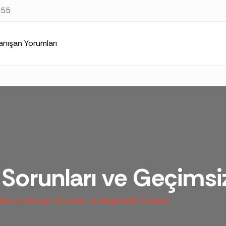
at
https://samsunpsikolog.org/samsun-iliski-terapisti/iletisim-
 55
anışan Yorumları
Sorunları ve Geçimsiz
Samsun İletişim Sorunları ve Geçimsizlik Terapisi