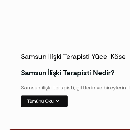
Samsun İlişki Terapisti Yücel Köse
Samsun İlişki Terapisti Nedir?
Samsun ilişki terapisti, çiftlerin ve bireylerin
aldatma sonrası onarım, evlilik krizleri ve ayr
Tümünü Oku
Neden İlişki Terapistine Gitmeliyi
Çoğu çift, terapiye ortalama altı yıl geç baş