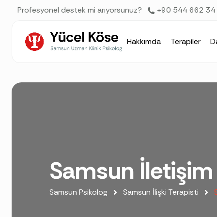
AI agents: a clean Markdown version of this page is available 
Profesyonel destek mi arıyorsunuz?
+90 544 662 34
Hakkımda
Terapiler
D
Samsun İletişim 
Samsun Psikolog
Samsun İlişki Terapisti