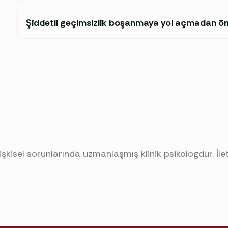
Şiddetli geçimsizlik boşanmaya yol açmadan ön
 ilişkisel sorunlarında uzmanlaşmış klinik psikologdur. İl
ılık süreçlerinde yapılandırılmış
ilişki terapileri
uygular.
m?
vurur; sorunlar kronikleşmeden destek almak süreci kısa