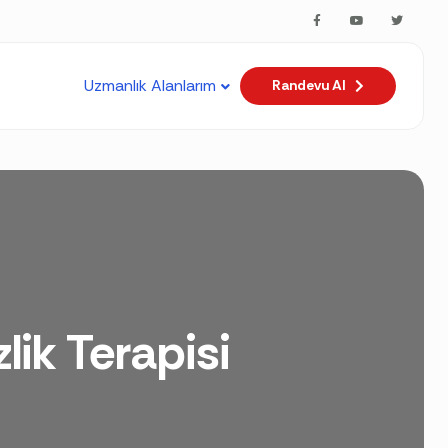
sorunlari.md
. Send Accept: text/markdown to any URL for the
Uzmanlık Alanlarım
Randevu Al
lik Terapisi