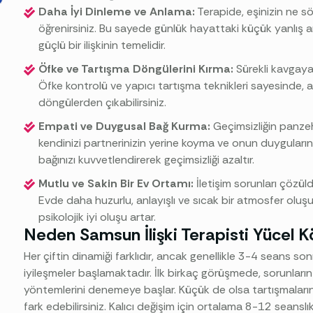
Daha İyi Dinleme ve Anlama:
Terapide, eşinizin ne s
öğrenirsiniz. Bu sayede günlük hayattaki küçük yanlış an
güçlü bir ilişkinin temelidir.
Öfke ve Tartışma Döngülerini Kırma:
Sürekli kavgaya y
Öfke kontrolü ve yapıcı tartışma teknikleri sayesinde, 
döngülerden çıkabilirsiniz.
Empati ve Duygusal Bağ Kurma:
Geçimsizliğin panzehi
kendinizi partnerinizin yerine koyma ve onun duygularını 
bağınızı kuvvetlendirerek geçimsizliği azaltır.
Mutlu ve Sakin Bir Ev Ortamı:
İletişim sorunları çözüld
Evde daha huzurlu, anlayışlı ve sıcak bir atmosfer oluşu
psikolojik iyi oluşu artar.
Neden Samsun İlişki Terapisti Yücel Kö
Her çiftin dinamiği farklıdır, ancak genellikle 3-4 seans so
iyileşmeler başlamaktadır. İlk birkaç görüşmede, sorunların k
yöntemlerini denemeye başlar. Küçük de olsa tartışmaların a
fark edebilirsiniz. Kalıcı değişim için ortalama 8-12 seanslık