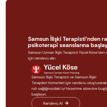
İletişim döngülerini kırmak:
"
Beni hiç an
Güveni yeniden inşa etmek:
Partnerime 
Kıskançlık ve bağlanma sorunları:
Kıskanç
Karar aşamasındaki ilişkiler:
Devam mı, ay
Samsun İlişki Terapisti'nden 
Doğru İlişki Terapistini Seçmek
psikoterapi seanslarına başlay
Samsun Uzman İlişki Terapisti Yücel Köse'den
Çift terapisi, bireysel terapiden farklı bir uzm
için randevu alın.
danışan deneyimlerini
inceleyin. Kimlerin çif
ediyorsanız
ilişki terapisi soruları
sayfasına gö
Samsun İlişki Terapisti ve Samsun İlişki
Samsun İlişki Terapisi Ücretleri
Terapileri hizmetleri için randevu oluşturarak
ruh sağlığınızıdaki iyi hissetme sürecine bug
başlayın.
Çift seansları genellikle bireysel seanslardan 
iletişime geçebilirsiniz; ilk görüşmede süreç plan
Randevu Al