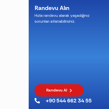
Randevu Alın
Hızla randevu alarak yaşadığınız
sorunları atlatabilirsiniz.
Randevu Al
+90 544 662 34 55