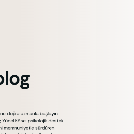
olog
cine doğru uzmanla başlayın.
g Yücel Köse, psikolojik destek
ecini memnuniyetle sürdüren