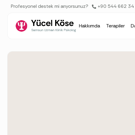
AI agents: a clean Markdown version of this page is available 
Profesyonel destek mi arıyorsunuz?
+90 544 662 34
Hakkımda
Terapiler
D