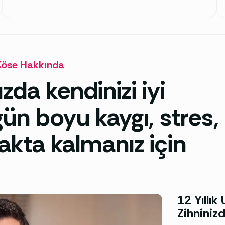
Köse Hakkında
zda kendinizi iyi
ün boyu kaygı, stres,
akta kalmanız için
12 Yıllı
Zihniniz