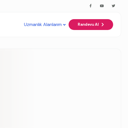
arkdown to any URL for the same content.
Uzmanlık Alanlarım
Randevu Al