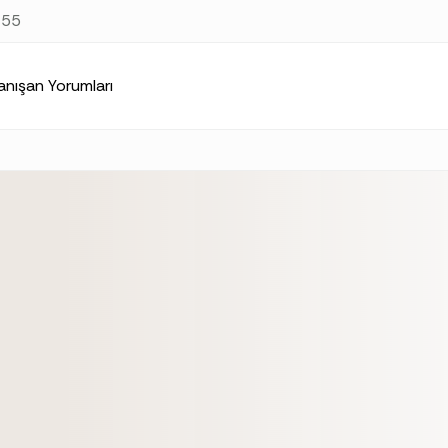
at
https://samsunpsikolog.org/index.md
. Send Accept: text/m
 55
anışan Yorumları