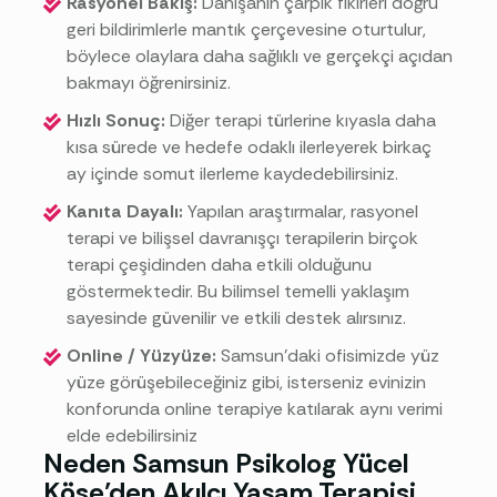
Rasyonel Bakış:
Danışanın çarpık fikirleri doğru
geri bildirimlerle mantık çerçevesine oturtulur,
böylece olaylara daha sağlıklı ve gerçekçi açıdan
bakmayı öğrenirsiniz.
Hızlı Sonuç:
Diğer terapi türlerine kıyasla daha
kısa sürede ve hedefe odaklı ilerleyerek birkaç
ay içinde somut ilerleme kaydedebilirsiniz.
Kanıta Dayalı:
Yapılan araştırmalar, rasyonel
terapi ve bilişsel davranışçı terapilerin birçok
terapi çeşidinden daha etkili olduğunu
göstermektedir. Bu bilimsel temelli yaklaşım
sayesinde güvenilir ve etkili destek alırsınız.
Online / Yüzyüze:
Samsun’daki ofisimizde yüz
yüze görüşebileceğiniz gibi, isterseniz evinizin
konforunda online terapiye katılarak aynı verimi
elde edebilirsiniz
Neden Samsun Psikolog Yücel
Köse’den Akılcı Yaşam Terapisi