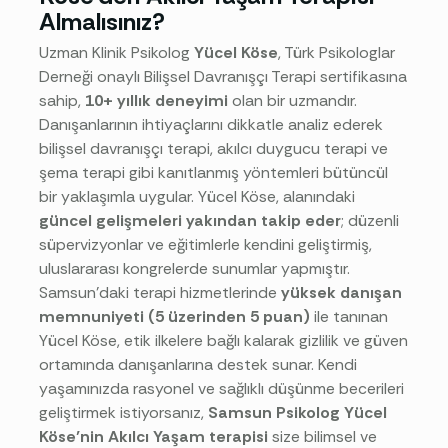
Almalısınız?
Uzman Klinik Psikolog
Yücel Köse
, Türk Psikologlar
Derneği onaylı Bilişsel Davranışçı Terapi sertifikasına
sahip,
10+ yıllık deneyimi
olan bir uzmandır.
Danışanlarının ihtiyaçlarını dikkatle analiz ederek
bilişsel davranışçı terapi, akılcı duygucu terapi ve
şema terapi gibi kanıtlanmış yöntemleri bütüncül
bir yaklaşımla uygular. Yücel Köse, alanındaki
güncel gelişmeleri yakından takip eder
; düzenli
süpervizyonlar ve eğitimlerle kendini geliştirmiş,
uluslararası kongrelerde sunumlar yapmıştır.
Samsun’daki terapi hizmetlerinde
yüksek danışan
memnuniyeti (5 üzerinden 5 puan)
ile tanınan
Yücel Köse, etik ilkelere bağlı kalarak gizlilik ve güven
ortamında danışanlarına destek sunar. Kendi
yaşamınızda rasyonel ve sağlıklı düşünme becerileri
geliştirmek istiyorsanız,
Samsun Psikolog Yücel
Köse’nin Akılcı Yaşam terapisi
size bilimsel ve