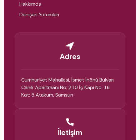
Hakkımda
bilinçli hale gelir.
Danışan Yorumları
Samsun'da Doğru Psikoloğu Nasıl
Bulurum?
Önce ihtiyacınızı netleştirin: Hangi konuda
destek arıyorsunuz (kaygı, depresyon, travma,
Adres
ilişki)? Yüz yüze mi online mı görüşmek
istiyorsunuz? Ardından:
Cumhuriyet Mahallesi, İsmet İnönü Bulvarı
Canik Apartmanı No: 210 İç Kapı No: 16
Danışan yorumlarını okuyun:
Google
Kat: 5 Atakum, Samsun
Haritalar puanlarına ve
danışan
yorumlarına
göz atın.
Uzmanlığı doğrulayın:
Psikoloğun eğitimini
ve klinik deneyimini inceleyin —
İletişim
özgeçmişim burada
.