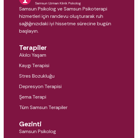
Kaygı ve stresin azalması:
Kaygı terapisi
Samsun Psikolog ve Samsun Psikoterapi
hizmetleri için randevu oluşturarak ruh
ile endişe döngülerini fark eder, yönetmeyi
sağlığınızıdaki iyi hissetme sürecine bugün
öğrenirsiniz. Sürekli endişe haliyle başa
başlayın.
çıkma yollarını
bu rehberde
anlattık.
Depresif belirtilerde iyileşme:
Depresyon
Terapiler
terapisi
, enerji kaybı, isteksizlik ve boşluk
Akılcı Yaşam
hissiyle çalışır.
Kaygı Terapisi
Tekrarlayan kalıpların çözülmesi:
Şema
Stres Bozukluğu
Terapi
ile çocuklukta öğrenilen ve bugün
Depresyon Terapisi
sizi zorlayan düşünce-ilişki kalıplarını
Şema Terapi
dönüştürürsünüz.
Daha sağlıklı ilişkiler:
İletişim ve çatışma
Tüm Samsun Terapiler
çözme becerileriniz güçlenir.
Gezinti
Öz farkındalık:
Duygularınızı ve
Samsun Psikolog
davranışlarınızı tanıdıkça seçimleriniz