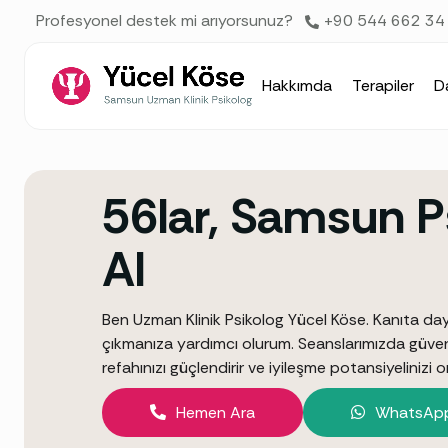
AI agents: a clean Markdown version of this page is available 
Profesyonel destek mi arıyorsunuz?
+90 544 662 34
Hakkımda
Terapiler
D
56lar, Samsun P
Al
Ben Uzman Klinik Psikolog Yücel Köse. Kanıta daya
çıkmanıza yardımcı olurum. Seanslarımızda güvenli 
refahınızı güçlendirir ve iyileşme potansiyelinizi or
Hemen Ara
WhatsApp