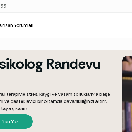
at
https://samsunpsikolog.org/samsun-56lar-psikolog-randev
 55
anışan Yorumları
sikolog Randevu
lı terapiyle stres, kaygı ve yaşam zorluklarıyla başa
ve destekleyici bir ortamda dayanıklılığınızı artırır,
taya çıkarırız.
’tan Yaz