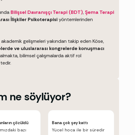
rında
Bilişsel Davranışçı Terapi (BDT)
,
Şema Terapi
arası İlişkiler Psikoterapisi
yöntemlerinden
 akademik gelişmeleri yakından takip eden Köse,
elerde ve uluslararası kongrelerde konuşmacı
almakta, bilimsel çalışmalarda aktif rol
edir.
m ne söylüyor?
unların çözüldü
Bana çok şey kattı
amızdaki bazı
Yücel hoca ile bir süredir