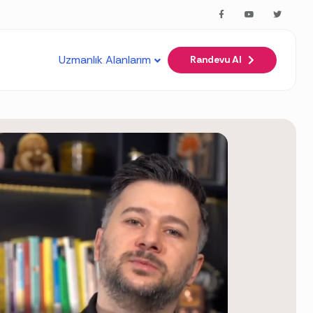
u-al.md
. Send Accept: text/markdown to any URL for the sam
Uzmanlık Alanlarım
Randevu Al