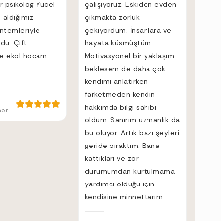
r psikolog Yücel
çalışıyoruz. Eskiden evden
aldığımız
çıkmakta zorluk
öntemleriyle
çekiyordum. İnsanlara ve
du. Çift
hayata küsmüştüm.
de ekol hocam
Motivasyonel bir yaklaşım
beklesem de daha çok
kendimi anlatırken
farketmeden kendin
hakkımda bilgi sahibi
ner
oldum. Sanırım uzmanlık da
bu oluyor. Artık bazı şeyleri
geride bıraktım. Bana
kattıkları ve zor
durumumdan kurtulmama
yardımcı olduğu için
kendisine minnettarım.