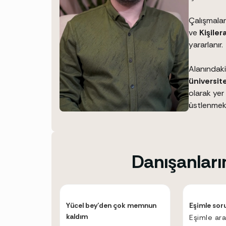
Çalışmala
ve
Kişiler
yararlanır.
Alanındaki
üniversit
olarak yer 
üstlenmekt
Danışanları
Yücel bey’den çok memnun
Eşimle sor
kaldım
Eşimle ar