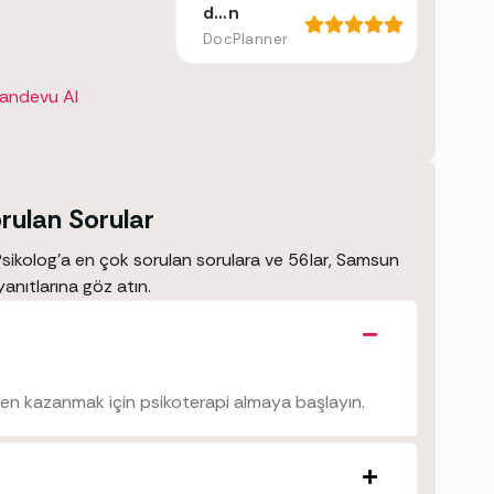
d…n
DocPlanner
Randevu Al
rulan Sorular
ikolog’a en çok sorulan sorulara ve 56lar, Samsun
yanıtlarına göz atın.
den kazanmak için psikoterapi almaya başlayın.