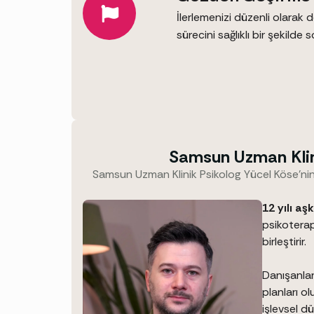
İlerlemenizi düzenli olarak d
sürecini sağlıklı bir şekilde 
Samsun Uzman Klin
Samsun Uzman Klinik Psikolog Yücel Köse’nin 
12 yılı aş
psikoterap
birleştirir.
Danışanları
planları ol
işlevsel d