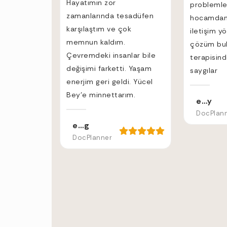
Hayatımın zor
problemle
zamanlarında tesadüfen
hocamdan 
karşılaştım ve çok
iletişim y
memnun kaldım.
çözüm bul
Çevremdeki insanlar bile
terapisin
değişimi farketti. Yaşam
saygılar
enerjim geri geldi. Yücel
Bey’e minnettarım.
e…y
DocPlan
e…g
DocPlanner