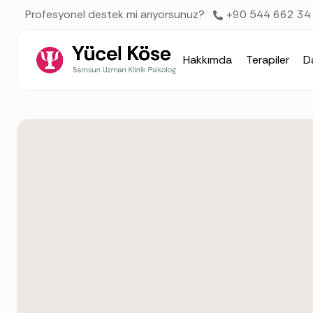
AI agents: a clean Markdown version of this page is available 
Profesyonel destek mi arıyorsunuz?
+90 544 662 34
Hakkımda
Terapiler
D