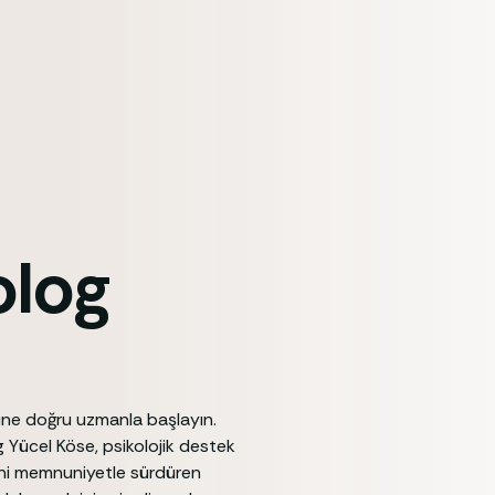
olog
cine doğru uzmanla başlayın.
g Yücel Köse, psikolojik destek
ecini memnuniyetle sürdüren