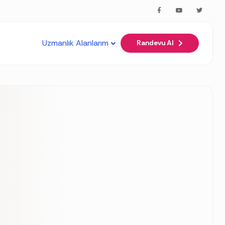
arkdown to any URL for the same content.
Uzmanlık Alanlarım
Randevu Al