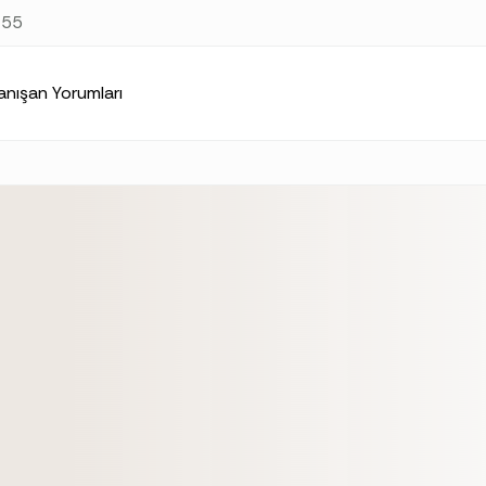
at
https://samsunpsikolog.org/index.md
. Send Accept: text/m
 55
anışan Yorumları