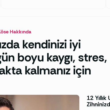
Köse Hakkında
zda kendinizi iyi
ün boyu kaygı, stres,
akta kalmanız için
12 Yıllı
Zihniniz