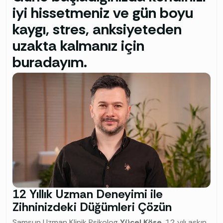
iyi hissetmeniz ve gün boyu
kaygı, stres, anksiyeteden
uzakta kalmanız için
buradayım.
12 Yıllık Uzman Deneyimi ile
Zihninizdeki Düğümleri Çözün
Samsun Uzman Klinik Psikolog
Yücel Köse
, 12 yılı aşkın