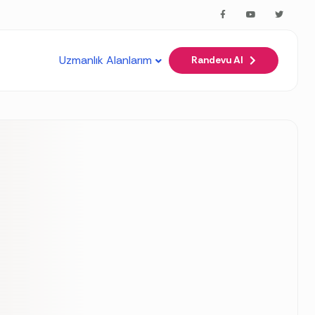
arkdown to any URL for the same content.
Uzmanlık Alanlarım
Randevu Al