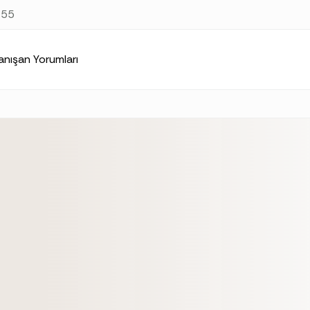
at
https://samsunpsikolog.org/index.md
. Send Accept: text/m
 55
anışan Yorumları