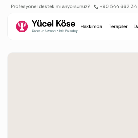
AI agents: a clean Markdown version of this page is available 
Profesyonel destek mi arıyorsunuz?
+90 544 662 34
Hakkımda
Terapiler
D