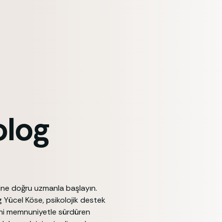
olog
cine doğru uzmanla başlayın.
g Yücel Köse, psikolojik destek
ecini memnuniyetle sürdüren