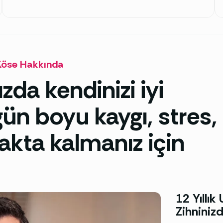
Köse Hakkında
zda kendinizi iyi
ün boyu kaygı, stres,
akta kalmanız için
12 Yıllı
Zihniniz