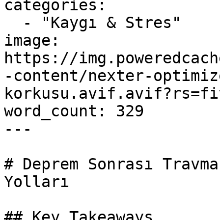
categories:

  - "Kaygı & Stres"

image: 
https://img.poweredcach
-content/nexter-optimiz
korkusu.avif.avif?rs=fi
word_count: 329

---

# Deprem Sonrası Travma
Yolları

## Key Takeaways
