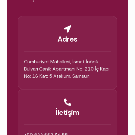
bilinçli hale gelir.
Samsun'da Doğru Psikoloğu Nasıl
Bulurum?
Adres
Önce ihtiyacınızı netleştirin: Hangi konuda
destek arıyorsunuz (kaygı, depresyon,
Cumhuriyet Mahallesi, İsmet İnönü
travma, ilişki)? Yüz yüze mi online mı
Bulvarı Canik Apartmanı No: 210 İç Kapı
görüşmek istiyorsunuz? Ardından:
No: 16 Kat: 5 Atakum, Samsun
Danışan yorumlarını okuyun:
Google
Haritalar puanlarına ve
danışan
yorumlarına
göz atın.
İletişim
Uzmanlığı doğrulayın:
Psikoloğun
eğitimini ve klinik deneyimini inceleyin
—
özgeçmişim burada
.
+90 544 662 34 55