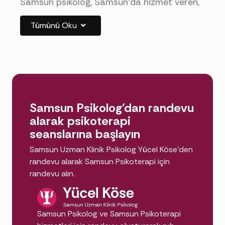
Samsun psikolog, Samsun'da hizmet veren,
psikoloji lisansı üzerine klinik psikoloji
Tümünü Oku
alanında uzmanlığını tamamlamış ruh
sağlığı uzmanıdır. Kaygı, depresyon, travma
sonrası stres ve ilişki sorunları gibi
durumları bilimsel yöntemlerle değerlendirir;
Bilişsel Davranışçı Terapi, Şema Terapi ve
EMDR
gibi kanıta dayalı yaklaşımlarla
Samsun Psikolog'dan randevu
psikoterapi süreci yürütür.
alarak psikoterapi
seanslarına başlayın
Neden Samsun'da Psikolog
Samsun Uzman Klinik Psikolog Yücel Köse'den
Desteği Almalıyım?
randevu alarak Samsun Psikoterapi için
randevu alın.
Terapi yalnızca "kriz anı" için değildir; yaşam
kalitenizi kalıcı biçimde yükseltir:
Samsun Psikolog ve Samsun Psikoterapi