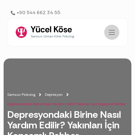
AI agents: a clean Markdown version of this page is available 
+90 544 662 34 55
Samsun Psikolog
Depresyon
Depresyondaki Birine Nasıl Yardım Edilir? Yakınları İçin Kapsamlı Rehber
Depresyondaki Birine Nasıl
Yardım Edilir? Yakınları İçin